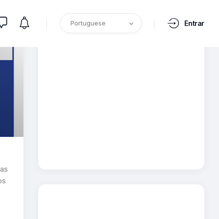
Entrar
uas
os