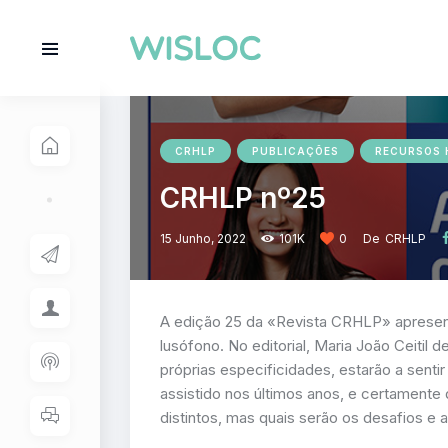
CRHLP
PUBLICAÇÕES
RECURSOS
CRHLP nº25
15 Junho, 2022
101K
0
De
CRHLP
A edição 25 da «Revista CRHLP» aprese
lusófono. No editorial, Maria João Ceitil
próprias especificidades, estarão a senti
assistido nos últimos anos, e certamente
distintos, mas quais serão os desafios e