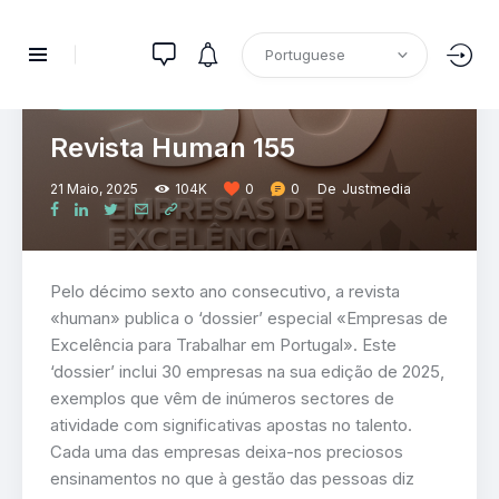
HUMAN
PUBLICAÇÕES
RECURSOS HUMANOS
Revista Human 155
21 Maio, 2025
104K
0
0
De
Justmedia
Pelo décimo sexto ano consecutivo, a revista
«human» publica o ‘dossier’ especial «Empresas de
Excelência para Trabalhar em Portugal». Este
‘dossier’ inclui 30 empresas na sua edição de 2025,
exemplos que vêm de inúmeros sectores de
atividade com significativas apostas no talento.
Cada uma das empresas deixa-nos preciosos
ensinamentos no que à gestão das pessoas diz