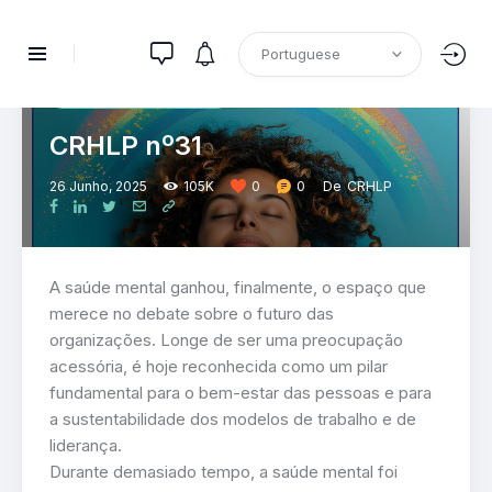
CRHLP
PUBLICAÇÕES
RECURSOS HUMANOS
CRHLP nº31
26 Junho, 2025
105K
0
0
De
CRHLP
A saúde mental ganhou, finalmente, o espaço que
merece no debate sobre o futuro das
organizações. Longe de ser uma preocupação
acessória, é hoje reconhecida como um pilar
fundamental para o bem-estar das pessoas e para
a sustentabilidade dos modelos de trabalho e de
liderança.
Durante demasiado tempo, a saúde mental foi