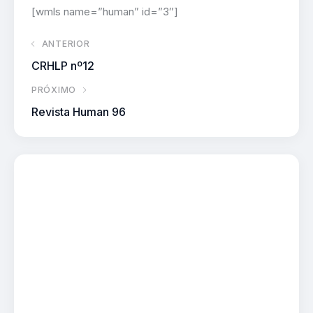
[wmls name=”human” id=”3″]
ANTERIOR
CRHLP nº12
PRÓXIMO
Revista Human 96