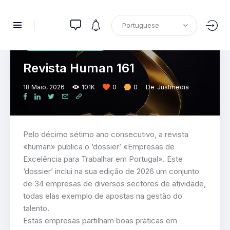
HUMAN
PUBLICAÇÕES
RECURSOS HUMANOS
Revista Human 161
18 Maio, 2026
101K
0
0
De
Justmedia
Pelo décimo sétimo ano consecutivo, a revista
«human» publica o ‘dossier’ «Empresas de
Excelência para Trabalhar em Portugal». Este
‘dossier’ inclui na sua edição de 2026 um conjunto
de 34 empresas de diversos sectores de atividade,
todas elas exemplo de apostas na gestão do
talento.
Estas empresas partilham boas práticas em