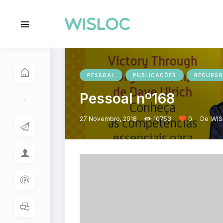
PESSOAL
PUBLICAÇÕES
RECURS
Pessoal nº168
27 Novembro, 2018
10753
0
De
WI